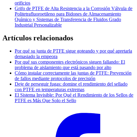
orificios
Grifo de PTFE de Alta Resistencia a la Corrosión Válvula de
Politetrafluoroetileno para Bidones de Almacenamiento
Químico y Sistemas de Transferencia de Fluidos Grado
Industrial Personalizable
Artículos relacionados
Por qué su junta de PTFE sigue goteando y por qué apretarla
demasiado la empeora
Por qué sus componentes electrónicos siguen fallando: El
problema de aislamiento que está pasando por alto
Cómo instalar correctamente las juntas de PTFE: Prevención
de fallos mediante protocolos de precisión
Deje de perseguir fugas: domine el rendimiento del sellado
con PTFE en temperaturas extremas
El Sistema Invisible: Por Qué el Rendimiento de los Sellos de
PTFE es Más Que Solo el Sello